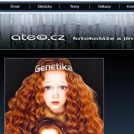
Úvod
Obrázky
Texty
Odkazy
Kon