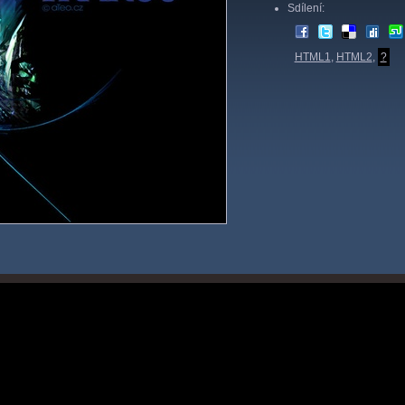
Sdílení:
HTML1
,
HTML2
,
?