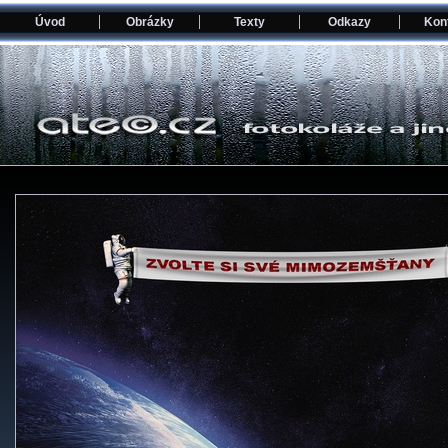
Úvod
Obrázky
Texty
Odkazy
Kon