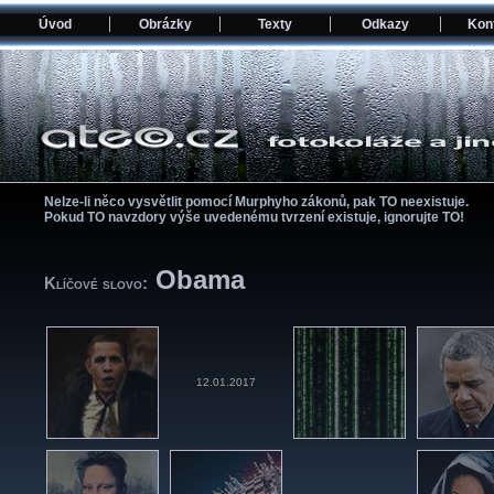
Úvod
Obrázky
Texty
Odkazy
Kon
Nelze-li něco vysvětlit pomocí­ Murphyho zákonů, pak TO neexistuje.
Pokud TO navzdory výše uvedenému tvrzení­ existuje, ignorujte TO!
Obama
Klíčové slovo:
12.01.2017