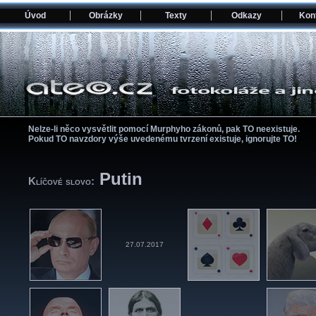
Úvod
Obrázky
Texty
Odkazy
Kon
Nelze-li něco vysvětlit pomocí­ Murphyho zákonů, pak TO neexistuje.
Pokud TO navzdory výše uvedenému tvrzení­ existuje, ignorujte TO!
Putin
Klíčové slovo:
27.07.2017