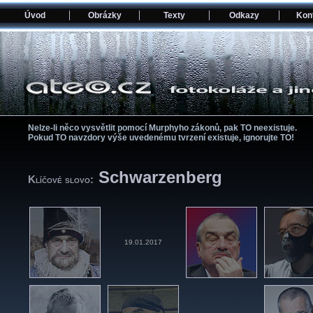
Úvod
Obrázky
Texty
Odkazy
Kon
Nelze-li něco vysvětlit pomocí­ Murphyho zákonů, pak TO neexistuje.
Pokud TO navzdory výše uvedenému tvrzení­ existuje, ignorujte TO!
Schwarzenberg
Klíčové slovo:
19.01.2017