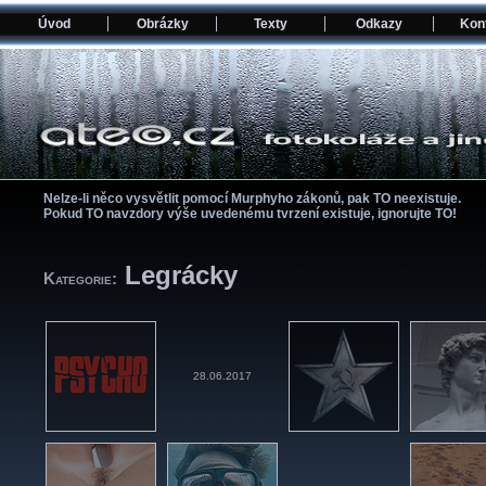
Úvod
Obrázky
Texty
Odkazy
Kon
Nelze-li něco vysvětlit pomocí­ Murphyho zákonů, pak TO neexistuje.
Pokud TO navzdory výše uvedenému tvrzení­ existuje, ignorujte TO!
Legrácky
Kategorie:
28.06.2017