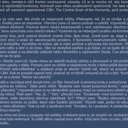
 toho, nemám-li vůči Komisi neuhrazené závazky. Už je to mnoho let, kdy komisa
a nejrůznější kontrolory. Komisaři jsou elitou postmoderní společnosti. Ale také o
erý při narození vygeneroval CBH. The Central Brain of the Humanity, jenž postu
u za ruku sám. Má chvíle se neúprosně blížila. Překvapilo mě, že se chvěje a
ch. Raději jsem se nepodíval. Všechno jsme už dávno probrali a vyřešili. Vzpomněl 
elkem důstojně. Povinná denní dávka biopreparátů v nich zablokovala všechny ne
moje žena vynechala svou dnešní dávku? Vystavila by se nebezpečí postihu od Komise
emný hlas, jenž vyslovil důvěrně známé číslo. Bylo moje. Zvedl jsem se, objal a
čích slzy) a vešel do ukončovacího prostoru. V tlumeném modrozeleném světle 
á komisařka. Vysvětlila mi krátce, jak si mám počínat a převzala můj biochron. V
 jsem oděv a lehl si do boxu. Víko se neslyšně zavřelo a já čekal, co se bude dít 
 jsem potkal a na důležité události mého dlouhého a zajímavého života. Čas přesta
o se mi spát...
o. Otevřel jsem oči. Nade mnou se skláněl mužský obličej a zkoumavě si mě prohlí
 jsem jakoby z dálky. Pomalu jsem se oblékl a následoval muže v bílém plášti dlouh
Primář nekrostřediska" a dotykem prstu je otevřel. Vybídl mě, abych se posadil 
 CBH. Pak se posadil naproti mně, podíval se mi téměř omluvně do očí a řekl: "Kont
l se a dodal: "Nelze vás ukončit."
ět a nechápal plně dosah toho, co říká. Nervózně si promnul prsty a pokračoval: 
jedna ku miliónu." Stále jsem mlčel. "Budeme vám muset posunout termín," vyslo
ní přípustný." Vzpomněl jsem si na středověké popravy. Když se odsouzenci přetrhl 
ky milost. Řekl jsem: "Ale, já..." "Vím," přerušil mne. "Dostanete nový biochron a
Ovšem, máte ukončeny všechny záležitosti, že?" Přikývl jsem. "Budou obnoveny
em Komise za potíže, které vám Systém způsobil." Rázně vstal, podal mi ruku 
d v mém středisku." Pak na mě s úsměvem mrkl: "Doufám, že i poslední. A neleknět
ačnou rezervu."
e vrhla má žena a zasypala mě polibky. Uvědomil jsem si, že vlastně nic neztrácím
se byla velkorysá. To ještě stihnu napsat svou knihu. Vzal jsem ženu za ruku, přiti
světu...