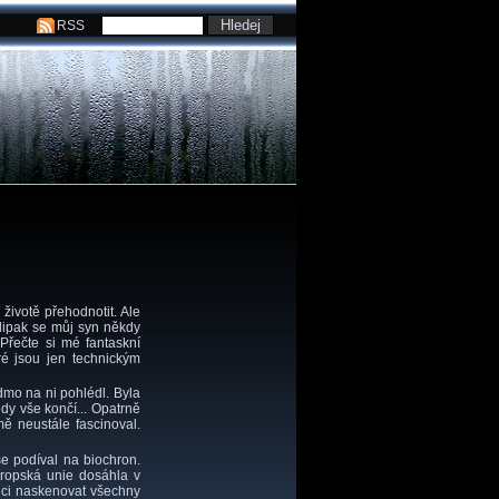
RSS
 životě přehodnotit. Ale
tlipak se můj syn někdy
Přečte si mé fantaskní
é jsou jen technickým
dmo na ni pohlédl. Byla
edy vše končí... Opatrně
ě neustále fascinoval.
e podíval na biochron.
Evropská unie dosáhla v
lici naskenovat všechny