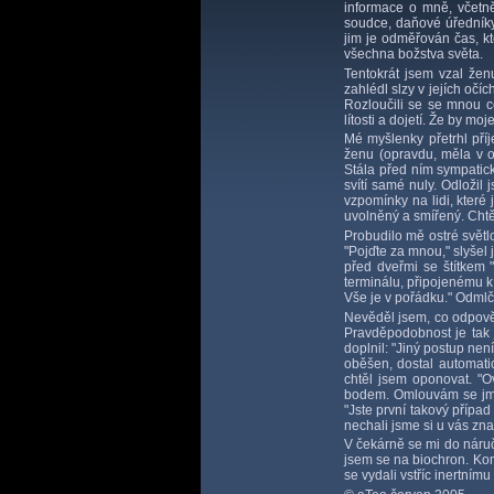
informace o mně, včetně
soudce, daňové úředníky 
jim je odměřován čas, kt
všechna božstva světa.
Tentokrát jsem vzal žen
zahlédl slzy v jejích očí
Rozloučili se se mnou c
lítosti a dojetí. Že by 
Mé myšlenky přetrhl příj
ženu (opravdu, měla v o
Stála před ním sympatick
svítí samé nuly. Odložil
vzpomínky na lidi, které
uvolněný a smířený. Chtěl
Probudilo mě ostré světl
"Pojďte za mnou," slyšel
před dveřmi se štítkem "
terminálu, připojenému k
Vše je v pořádku." Odmlče
Nevěděl jsem, co odpověd
Pravděpodobnost je tak 
doplnil: "Jiný postup ne
oběšen, dostal automatic
chtěl jsem oponovat. "
bodem. Omlouvám se jmén
"Jste první takový přípa
nechali jsme si u vás zn
V čekárně se mi do náruč
jsem se na biochron. Komi
se vydali vstříc inertnímu 