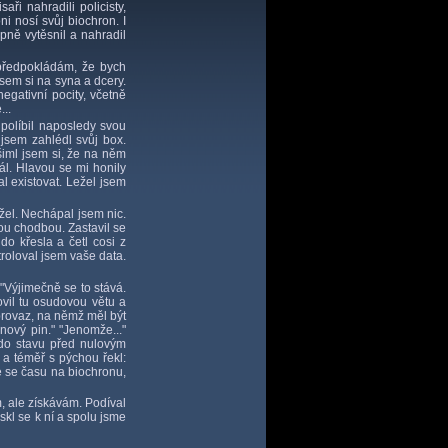
ři nahradili policisty,
ni nosí svůj biochron. I
pně vytěsnil a nahradil
 předpokládám, že bych
jsem si na syna a dcery.
gativní pocity, včetně
...
 políbil naposledy svou
jsem zahlédl svůj box.
šiml jsem si, že na něm
dál. Hlavou se mi honily
l existovat. Ležel jsem
žel. Nechápal jsem nic.
ou chodbou. Zastavil se
do křesla a četl cosi z
roloval jsem vaše data.
"Výjimečně se to stává.
vil tu osudovou větu a
provaz, na němž měl být
 nový pin." "Jenomže..."
 do stavu před nulovým
a téměř s pýchou řekl:
e se času na biochronu,
, ale získávám. Podíval
skl se k ní a spolu jsme