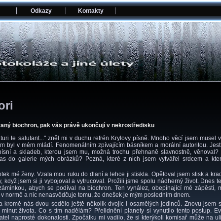
Odkazy
Kontakty
ri
aný biochron, pak vás právě ukončují v nekrostředisku
rituri te salutant..." zněl mi v duchu refrén Krylovy písně. Mnoho věcí jsem musel v
 čím byl v mém mládí. Fenomenálním zpívajícím básníkem a morální autoritou. Jes
písní a skladeb, kterou jsem mu, možná trochu přehnaně slavnostně, věnoval? 
s do galerie mých obrázků? Pozná, které z nich jsem vytvářel srdcem a kter
tek mé ženy. Vzala mou ruku do dlaní a lehce ji stiskla. Opětoval jsem stisk a kra
 když jsem si ji vybojoval a vytrucoval. Prožili jsme spolu nádherný život. Dnes t
áminkou, abych se podíval na biochron. Ten vynález, obepínající mé zápěstí, m
v normě a nic nenasvědčuje tomu, že dnešek je mým posledním dnem.
a kromě nás dvou sedělo ještě několik dvojic i osamělých jedinců. Znovu jsem s
 minut života. Co s tím nadělám? Přelidnění planety si vynutilo tento postup. 
atel naprosté dokonalosti. Zpočátku mi vadilo, že si kterýkoli komisař může na u