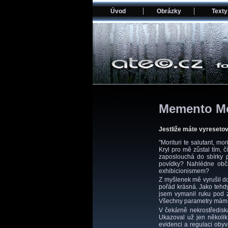
Úvod
Obrázky
Texty
Memento Mo
Jestliže máte vyresetov
"Morituri te salutant, mo
Kryl pro mě zůstal tím,
zaposlouchá do sbírky 
povídky? Nahlédne obča
exhibicionismem?
Z myšlenek mě vyrušil do
pořád krásná. Jako tehdy,
jsem vymanil ruku pod z
Všechny parametry mám 
V čekárně nekrostředisk
Ukazoval už jen několik
evidenci a regulaci obyv