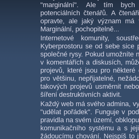
"marginální". Ale tím bych
potenciálních čtenářů. A čtenář
opravte, ale jaký význam má 
Marginální, pochopitelně...
Internetové komunity, soust
Kyberprostoru se od sebe sice po
společné rysy. Pokud umožníte n
v komentářích a diskusích, můž
projevů, které jsou pro některé
pro většinu, nepřijatelné, nežádo
takových projevů usměrnit nebo
šíření destruktivních aktivit.
Každý web má svého admina, vyb
"udělat pořádek". Funguje v pod
pravidla na svém území, obklopu
komunikačního systému a s jej
žádoucímu chování. Nejspíš to j