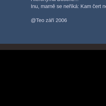
Inu, marně se neříká: Kam čert n
@Teo září 2006