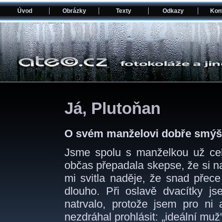
Úvod
Obrázky
Texty
Odkazy
Kon
Já, Plutoňan
O svém manželovi dobře smýšle
Jsme spolu s manželkou už cel
občas přepadala skepse, že si n
mi svitla naděje, že snad přece
dlouho. Při oslavě dvacítky j
natrvalo, protože jsem pro ni 
nezdráhal prohlásit: „ideální mu