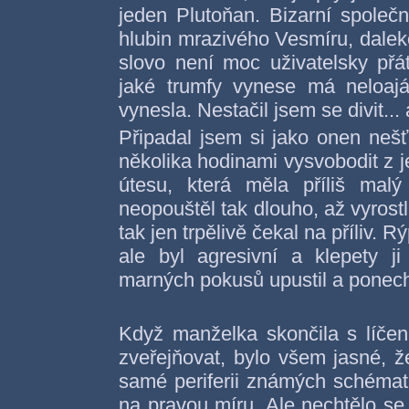
jeden Plutoňan. Bizarní společ
hlubin mrazivého Vesmíru, daleko
slovo není moc uživatelsky přát
jaké trumfy vynese má neloajá
vynesla. Nestačil jsem se divit..
Připadal jsem si jako onen nešť
několika hodinami vysvobodit z j
útesu, která měla příliš malý
neopouštěl tak dlouho, až vyrostl
tak jen trpělivě čekal na příliv. 
ale byl agresivní a klepety 
marných pokusů upustil a ponech
Když manželka skončila s líčen
zveřejňovat, bylo všem jasné, 
samé periferii známých schémat
na pravou míru. Ale nechtělo se