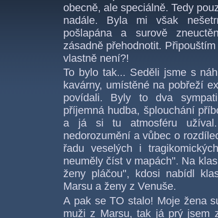
obecně, ale speciálně. Tedy pouze
nadále. Byla mi však nešet
pošlapána a surově zneuctě
zásadně přehodnotit. Připouštím s
vlastně není?!
To bylo tak... Seděli jsme s ná
kavárny, umístěné na pobřeží exo
povídali. Byly to dva sympat
příjemná hudba, šplouchání příb
a já si tu atmosféru užíva
nedorozumění a vůbec o rozdílec
řadu veselých i tragikomických
neuměly číst v mapách". Na klas
ženy pláčou", kdosi nabídl kl
Marsu a ženy z Venuše.
A pak se TO stalo! Moje žena s
muži z Marsu, tak já prý jsem 