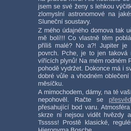
jsem se své ženy s lehkou výčit
zlomyslní astronomové na jakés
Sluneční soustavy.
Z mého údajného domova tak uči
mě bolí!!! Co vlastně těm pobl
příliš malé? No a?! Jupiter je
povrch. Pche, je to jen taková
vířících plynů! Na mém rodném P
pohodě vydržet. Dokonce má i s
dobré vůle a vhodném oblečení d
měsíčku.
A mimochodem, dámy, na té vaší
nepohověl. Račte se
přesvěd
přesahující bod varu. Atmosféra
skrze ni nejsou vidět hvězdy 
Tsssss! Prostě klasické, regulé
Hieronyma Bosche...