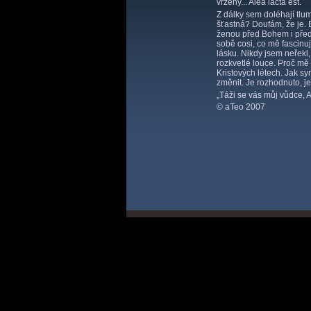
vrženy... Alea iacta est.
Z dálky sem doléhají tlum
šťastná? Doufám, že je. 
ženou před Bohem i před l
sobě cosi, co mě fascinuj
lásku. Nikdy jsem neřekl, 
rozkvetlé louce. Proč mě 
Kristových létech. Jak s
změnit. Je rozhodnuto, je
„Táži se vás můj vůdce, A
© aTeo 2007