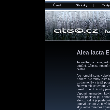
Úvod
Obrázky
Texty
Alea Iacta E
Ta nádherná žena, jedi
oddáni. Cítím se nesmírn
čestné.
Ale nemohl jsem. Nebo j
Kariéra. Ale tehdy ještě 
už dávno. Byla ještě pou
že bych měl couvnout. Z
cokoli změnit. Kostky jsou
Vzpomínám na den, kdy jsem
mi její postava, její boha
ale rozhodně je poslední.
poprvé uchopil za chvějíc
stojí vedle mne bez známe