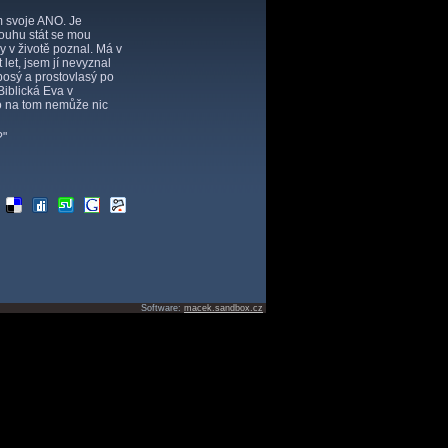
ím svoje ANO. Je
touhu stát se mou
y v životě poznal. Má v
 let, jsem jí nevyznal
 bosý a prostovlasý po
Biblická Eva v
do na tom nemůže nic
?"
Software:
macek.sandbox.cz