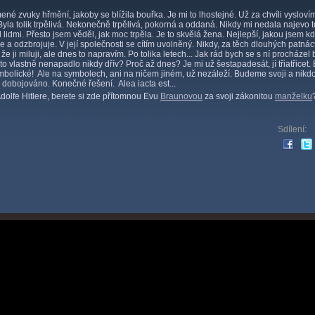
ené zvuky hřmění, jakoby se blížila bouřka. Je mi to lhostejné. Už za chvíli vyslov
Byla tolik trpělivá. Nekonečně trpělivá, pokorná a oddaná. Nikdy mi nedala najevo 
idmi. Přesto jsem věděl, jak moc trpěla. Je to skvělá žena. Nejlepší, jakou jsem kd
e a odzbrojuje. V její společnosti se cítím uvolněný. Nikdy, za těch dlouhých patnáct
že ji miluji, ale dnes to napravím. Po tolika letech... Jak rád bych se s ní procházel
to vlastně nenapadlo nikdy dřív? Proč až dnes? Je mi už šestapadesát, jí třiatřicet. 
ymbolické! Ale na symbolech, ani na ničem jiném, už nezáleží. Budeme svoji a nik
 dobojováno. Konečné řešení. Alea iacta est...
dolfe Hitlere, berete si zde přítomnou Evu
Braunovou
za svoji zákonitou
manželku
Sdílení: