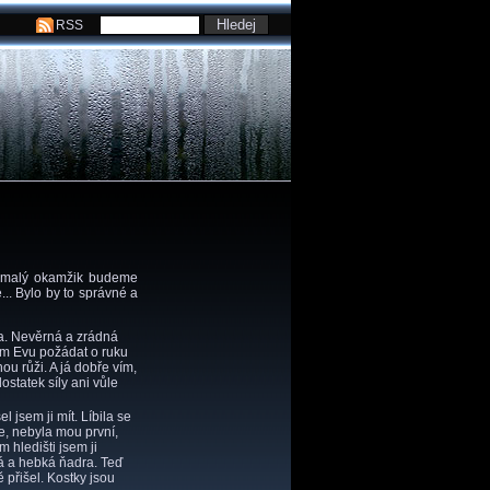
RSS
za malý okamžik budeme
.. Bylo by to správné a
a. Nevěrná a zrádná
jsem Evu požádat o ruku
u růži. A já dobře vím,
tatek síly ani vůle
l jsem ji mít. Líbila se
 Ne, nebyla mou první,
 hledišti jsem ji
ná a hebká ňadra. Teď
 přišel. Kostky jsou