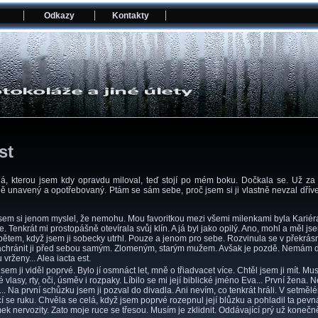
Odkazy
Kontakty
st
ná, kterou jsem kdy opravdu miloval, teď stojí po mém boku. Dočkala se. Už 
ě unavený a opotřebovaný. Ptám se sám sebe, proč jsem si ji vlastně nevzal dříve.
sem si jenom myslel, že nemohu. Mou favoritkou mezi všemi milenkami byla Kariér
ne. Tenkrát mi prostopášně otevírala svůj klín. A já byl jako opilý. Ano, mohl a měl 
pětem, když jsem ji sobecky utrhl. Pouze a jenom pro sebe. Rozvinula se v překrásno
achránit ji před sebou samým. Zlomeným, starým mužem. Avšak je pozdě. Nemám dos
 vrženy... Alea iacta est.
 ji viděl poprvé. Bylo jí osmnáct let, mně o třiadvacet více. Chtěl jsem ji mít. Muse
té vlasy, rty, oči, úsměv i rozpaky. Líbilo se mi její biblické jméno Eva... První žena.
.. Na první schůzku jsem ji pozval do divadla. Ani nevím, co tenkrát hráli. V setmělém
í se ruku. Chvěla se celá, když jsem poprvé rozepnul její blůzku a pohladil ta pev
k nervozity. Zato moje ruce se třesou. Musím je zklidnit. Oddávající prý už konečně