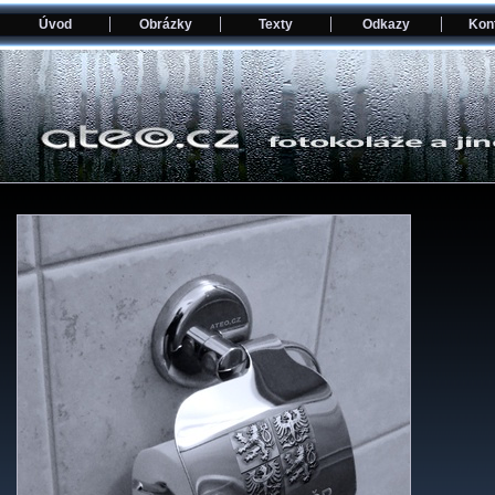
Úvod
Obrázky
Texty
Odkazy
Kon