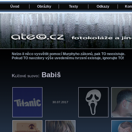
Úvod
Obrázky
Texty
Odkazy
Kon
Nelze-li něco vysvětlit pomocí­ Murphyho zákonů, pak TO neexistuje.
Pokud TO navzdory výše uvedenému tvrzení­ existuje, ignorujte TO!
Babiš
Klíčové slovo:
30.07.2017